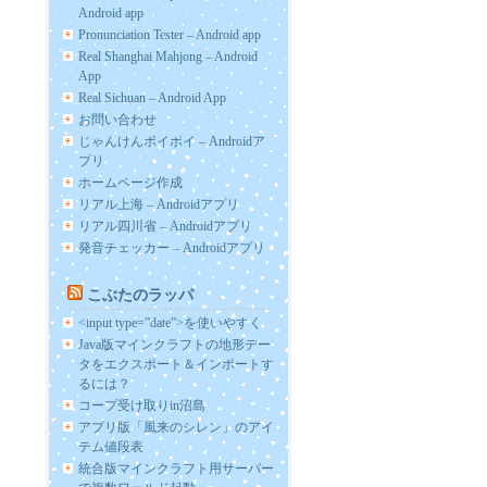
Android app
Pronunciation Tester – Android app
Real Shanghai Mahjong – Android
App
Real Sichuan – Android App
お問い合わせ
じゃんけんポイポイ – Androidア
プリ
ホームページ作成
リアル上海 – Androidアプリ
リアル四川省 – Androidアプリ
発音チェッカー – Androidアプリ
こぶたのラッパ
<input type=”date”>を使いやすく
Java版マインクラフトの地形デー
タをエクスポート＆インポートす
るには？
コープ受け取りin沼島
アプリ版「風来のシレン」のアイ
テム値段表
統合版マインクラフト用サーバー