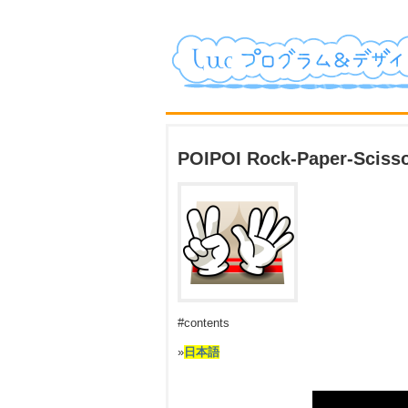
POIPOI Rock-Paper-Scisso
#contents
»
日本語