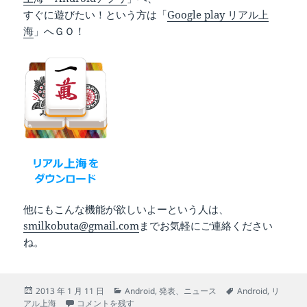
すぐに遊びたい！という方は「
Google play リアル上
海
」へＧＯ！
他にもこんな機能が欲しいよーという人は、
smilkobuta@gmail.com
までお気軽にご連絡ください
ね。
投
カ
タ
2013 年 1 月 11 日
Android
,
発表、ニュース
Android
,
リ
稿
裏技公開中！Androidアプリ 『リアル上海』 に
テ
グ
アル上海
コメントを残す