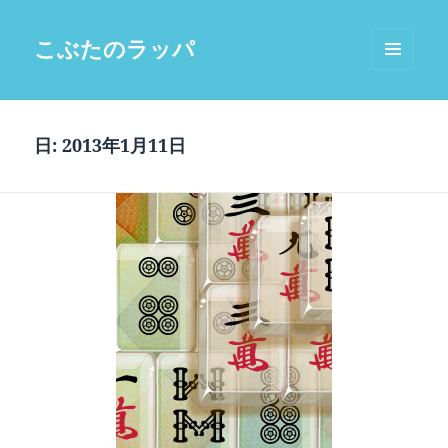
こぶたのラッパ
メニュ
ーとウ
ィジェ
ット
日:
2013年1月11日