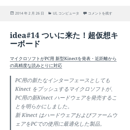
投
カ
Windows8でモダンUI
2014 年 2 月 26 日
UI
,
コンピュータ
コメントを残す
稿
テ
日:
ゴ
リ
idea#14 ついに来た！超仮想キ
ー
ーボード
マイクロソフトがPC用 新型Kinectを発表・近距離から
の高精度な読みとりに対応
PC用の新たなインターフェースとしても
Kinect をプッシュするマイクロソフトが、
PC用の新Kinect ハードウェアを発売するこ
とを明らかにしました。
新 Kinect はハードウェアおよびファームウ
ェアをPCでの使用に最適化した製品。