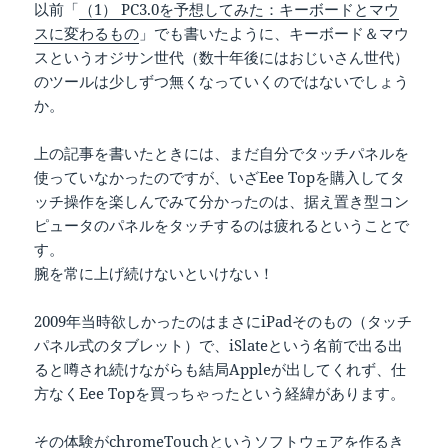
以前「
（1） PC3.0を予想してみた：キーボードとマウ
スに変わるもの
」でも書いたように、キーボード＆マウ
スというオジサン世代（数十年後にはおじいさん世代）
のツールは少しずつ無くなっていくのではないでしょう
か。
上の記事を書いたときには、まだ自分でタッチパネルを
使っていなかったのですが、いざEee Topを購入してタ
ッチ操作を楽しんでみて分かったのは、据え置き型コン
ピュータのパネルをタッチするのは疲れるということで
す。
腕を常に上げ続けないといけない！
2009年当時欲しかったのはまさにiPadそのもの（タッチ
パネル式のタブレット）で、iSlateという名前で出る出
ると噂され続けながらも結局Appleが出してくれず、仕
方なくEee Topを買っちゃったという経緯があります。
その体験がchromeTouchというソフトウェアを作るき