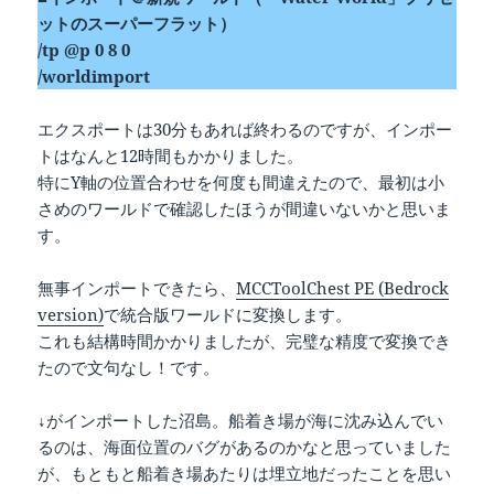
ットのスーパーフラット）
/tp @p 0 8 0
/worldimport
エクスポートは30分もあれば終わるのですが、インポー
トはなんと12時間もかかりました。
特にY軸の位置合わせを何度も間違えたので、最初は小
さめのワールドで確認したほうが間違いないかと思いま
す。
無事インポートできたら、
MCCToolChest PE (Bedrock
version)
で統合版ワールドに変換します。
これも結構時間かかりましたが、完璧な精度で変換でき
たので文句なし！です。
↓がインポートした沼島。船着き場が海に沈み込んでい
るのは、海面位置のバグがあるのかなと思っていました
が、もともと船着き場あたりは埋立地だったことを思い