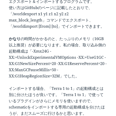
エクスポート＆インポートするプログラムです。
使い方はGitHubのページに記載したとおりで、
「/worldexport x1 y1 z1 x2 y2 z2
max_block_length」コマンドでエクスポート、
「/worldimport [from] [to]」でインポートできます。
かなり
の時間がかかるのと、たっぷりのメモリ（16GB
以上推奨）が必要になります。私の場合、取り込み側の
起動構成は「-Xmx24G -
XX:+UnlockExperimentalVMOptions -XX:+UseG1GC -
XX:G1NewSizePercent=20 -XX:G1ReservePercent=20 -
XX:MaxGCPauseMillis=50 -
XX:G1HeapRegionSize=32M」でした。
インポートする場合、「Terra 1 to 1」の起動構成とは
別に分けたほうが良いです。「Terra 1 to 1」で使って
いるプラグインがさらにメモリを使いますので、
schematicをインポートする専用の起動構成を分けたほ
うが、まだスムーズに行けるかと思います。