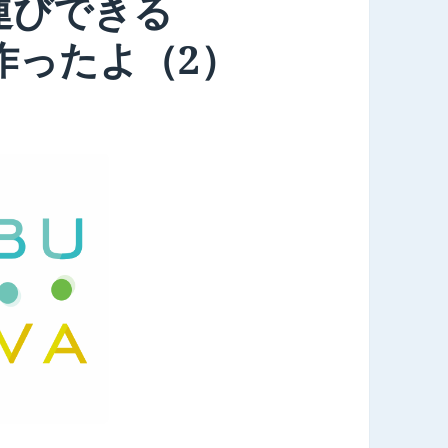
運びできる
を作ったよ（2）